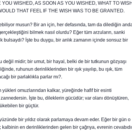
E YOU WISHED, AS SOON AS YOU WISHED, WHAT TO WIS
ULD THAT FEEL IF THE WISH WAS TO BE GRANTED.
ebiliyor musun? Bir an için, her defasında, tam da dilediğin and
erçekleştiğini bilmek nasıl olurdu? Eğer tüm arzuların, sanki
ık bulsaydı? İşte bu duygu, bir anlık zamanın içinde sonsuz bir
u değil midir; bir umut, bir hayal, belki de bir tutkunun gözyaşı
iğinde, ruhunun derinliklerinden bir ışık yayılıp, bu ışık, tüm
acağı bir parlaklıkla parlar mı?.
ükleri omuzlarından kalkar, yüreğinde hafif bir esinti
zannedersin. İşte bu, dileklerin gücüdür; var olanı dönüştüren,
kebilen bir güçtür.
ökyüzünde bir yıldız olarak parlamaya devam eder. Eğer bir gün o
r; kalbinin en derinliklerinden gelen bir çağrıya, evrenin cevabıdır