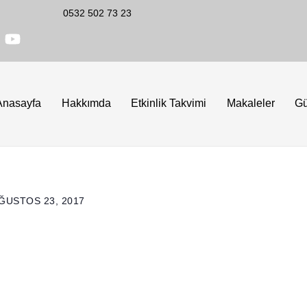
0532 502 73 23
Anasayfa
Hakkımda
Etkinlik Takvimi
Makaleler
G
ĞUSTOS 23, 2017