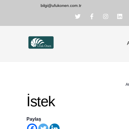
Skip
bilgi@ufukonen.com.tr
to
content
A
İstek
Paylaş