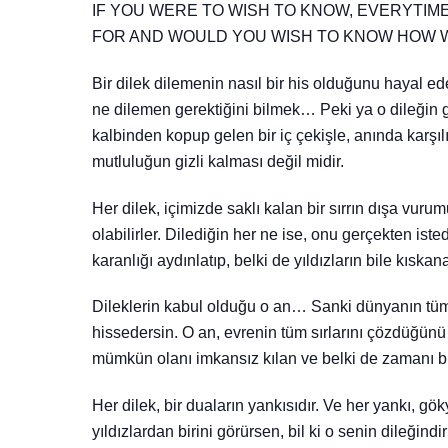
IF YOU WERE TO WISH TO KNOW, EVERYTIM
FOR AND WOULD YOU WISH TO KNOW HOW WO
Bir dilek dilemenin nasıl bir his olduğunu hayal ed
ne dilemen gerektiğini bilmek… Peki ya o dileğin g
kalbinden kopup gelen bir iç çekişle, anında karşıl
mutluluğun gizli kalması değil midir.
Her dilek, içimizde saklı kalan bir sırrın dışa vurum
olabilirler. Dilediğin her ne ise, onu gerçekten isted
karanlığı aydınlatıp, belki de yıldızların bile kıskan
Dileklerin kabul olduğu o an… Sanki dünyanın tüm y
hissedersin. O an, evrenin tüm sırlarını çözdüğünü 
mümkün olanı imkansız kılan ve belki de zamanı bü
Her dilek, bir duaların yankısıdır. Ve her yankı, g
yıldızlardan birini görürsen, bil ki o senin dileğindi