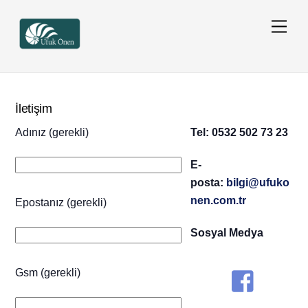
Skip
Men
to
content
İletişim
Adınız (gerekli)
Tel: 0532 502 73 23
E-
posta:
bilgi@ufuko
nen.com.tr
Epostanız (gerekli)
Sosyal Medya
Gsm (gerekli)
Icon