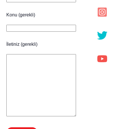
label
Konu (gerekli)
Icon
label
Icon
İletiniz (gerekli)
label
Icon
label