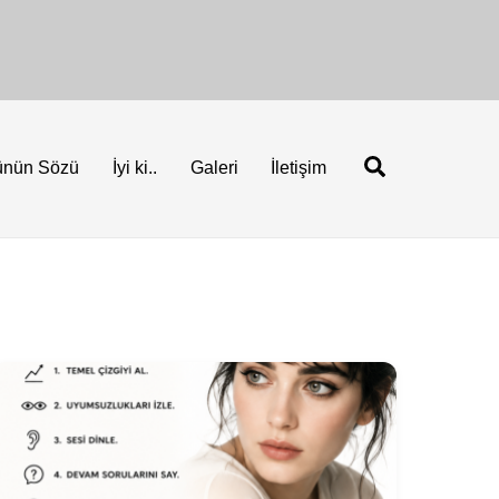
Ara
ünün Sözü
İyi ki..
Galeri
İletişim