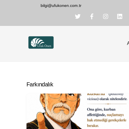
Skip
bilgi@ufukonen.com.tr
to
content
Farkındalık