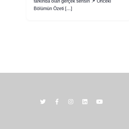
farkında olan gerçek sensin 📌 Önceki
Bölümün Özeti […]