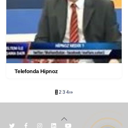
Telefonda Hipnoz
1
2
3
4
›
»
Back
To