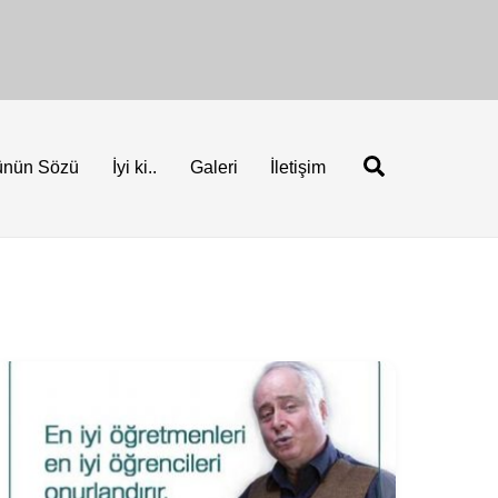
Ara
ünün Sözü
İyi ki..
Galeri
İletişim