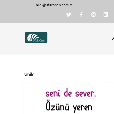
Skip
bilgi@ufukonen.com.tr
to
content
smile