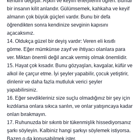
kendini değiştir. Aşkın ve keyfin enerjilerini öğren. Bunlar
bir insanın kilit anlarıdır. Gülümsemek, kahkaha ve keyif
almanın çok büyük güçleri vardır. Bunu bir defa
öğrendikten sonra kendinize sevginin kapısını
açacaksınız.
14. Oldukça güzel bir deyiş vardır: Veren eli kısıtlı
görme. Eğer mümkünse zayıf ve ihtiyacı olanlara para
ver. Miktarı önemli değil ancak vermiş olmak önemlidir.
15. Hayat çok kısadır. Bunu gözyaşları, kavgalar, küfür ve
alkol ile çarçur etme. İyi şeyler yapabilir, çocuk yetiştirir,
dinlenir ve daha fazla mutluluk verici şeyler
yapabilirsiniz.
16. Eğer sevdikleriniz size suçlu olmadığınız bir şey için
kızdılarsa onlara sıkıca sarılın, ve onlar yatışıncaya kadar
onları bırakmayın.
17. Ruhunuzda bir sıkıntı bir tükenmişlik hissediyorsanız
şarkı söyleyin. Kalbiniz hangi şarkıyı söylemek istiyorsa.
Bazen o da konuşabilmek ister.