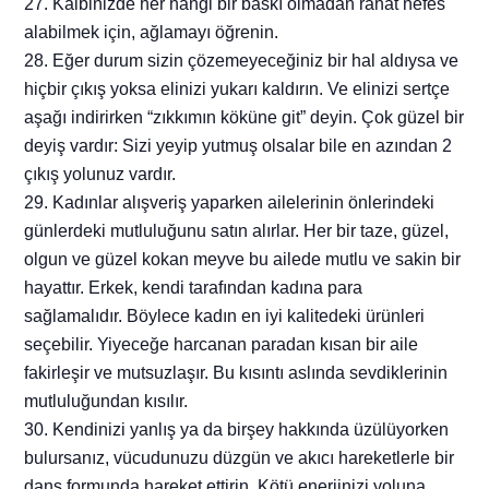
27. Kalbinizde her hangi bir baskı olmadan rahat nefes
alabilmek için, ağlamayı öğrenin.
28. Eğer durum sizin çözemeyeceğiniz bir hal aldıysa ve
hiçbir çıkış yoksa elinizi yukarı kaldırın. Ve elinizi sertçe
aşağı indirirken “zıkkımın köküne git” deyin. Çok güzel bir
deyiş vardır: Sizi yeyip yutmuş olsalar bile en azından 2
çıkış yolunuz vardır.
29. Kadınlar alışveriş yaparken ailelerinin önlerindeki
günlerdeki mutluluğunu satın alırlar. Her bir taze, güzel,
olgun ve güzel kokan meyve bu ailede mutlu ve sakin bir
hayattır. Erkek, kendi tarafından kadına para
sağlamalıdır. Böylece kadın en iyi kalitedeki ürünleri
seçebilir. Yiyeceğe harcanan paradan kısan bir aile
fakirleşir ve mutsuzlaşır. Bu kısıntı aslında sevdiklerinin
mutluluğundan kısılır.
30. Kendinizi yanlış ya da birşey hakkında üzülüyorken
bulursanız, vücudunuzu düzgün ve akıcı hareketlerle bir
dans formunda hareket ettirin. Kötü enerjinizi yoluna