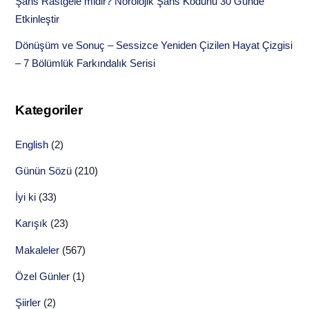
Şans Rastgele midir? Nörolojik Şans Kodunu 30 Günde
Etkinleştir
Dönüşüm ve Sonuç – Sessizce Yeniden Çizilen Hayat Çizgisi
– 7 Bölümlük Farkındalık Serisi
Kategoriler
English
(2)
Günün Sözü
(210)
İyi ki
(33)
Karışık
(23)
Makaleler
(567)
Özel Günler
(1)
Şiirler
(2)