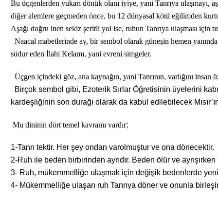
Bu üçgenlerden yukarı dönük olanı iyiye, yani Tanrıya ulaşmayı, aş
diğer alemlere geçmeden önce, bu 12 dünyasal kötü eğilimden kurt
Aşağı doğru inen sekiz şeritli yol ise, ruhun Tanrıya ulaşması içi
Naacal mabetlerinde ay, bir sembol olarak güneşin hemen yanında ye
südur eden İlahi Kelamı, yani evreni simgeler.
Üçgen içindeki göz, ana kaynağın, yani Tanrının, varlığını insan ü
Birçok sembol gibi, Ezoterik Sırlar Öğretisinin üyelerini kab
kardeşliğinin son durağı olarak da kabul edilebilecek Mısır’ın
Mu dininin dört temel kavramı vardır
;
1-Tanrı tektir. Her şey ondan varolmuştur ve ona dönecektir.
2-Ruh ile beden birbirinden ayrıdır. Beden ölür ve ayrışırken
3- Ruh, mükemmelliğe ulaşmak için değişik bedenlerde yen
4- Mükemmelliğe ulaşan ruh Tanrıya döner ve onunla birleşir