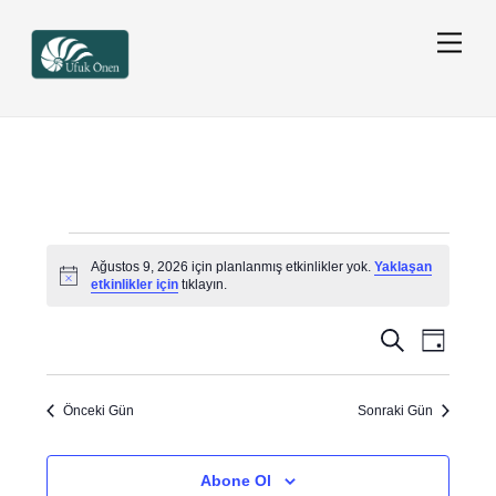
Skip
Men
to
content
Etkinlikler
Ağustos 9, 2026 için planlanmış etkinlikler yok.
Yaklaşan
for
N
etkinlikler için
tıklayın.
Ağustos
o
t
9,
Etkinlikler
Etkinlik
A
i
G
2026
c
r
görünü
ü
arama
e
a
n
gezinm
ve
Önceki Gün
Sonraki Gün
görünüml
Abone Ol
gezinme