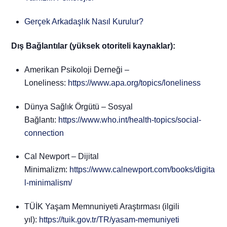
Gerçek Arkadaşlık Nasıl Kurulur?
Dış Bağlantılar (yüksek otoriteli kaynaklar):
Amerikan Psikoloji Derneği –
Loneliness:
https://www.apa.org/topics/loneliness
Dünya Sağlık Örgütü – Sosyal
Bağlantı:
https://www.who.int/health-topics/social-
connection
Cal Newport – Dijital
Minimalizm:
https://www.calnewport.com/books/digita
l-minimalism/
TÜİK Yaşam Memnuniyeti Araştırması (ilgili
yıl):
https://tuik.gov.tr/TR/yasam-memuniyeti