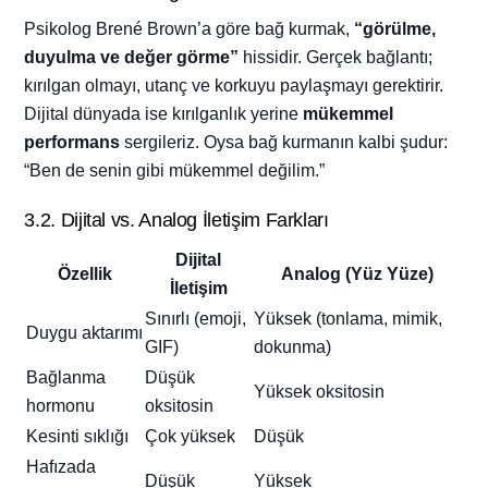
Psikolog Brené Brown’a göre bağ kurmak,
“görülme,
duyulma ve değer görme”
hissidir. Gerçek bağlantı;
kırılgan olmayı, utanç ve korkuyu paylaşmayı gerektirir.
Dijital dünyada ise kırılganlık yerine
mükemmel
performans
sergileriz. Oysa bağ kurmanın kalbi şudur:
“Ben de senin gibi mükemmel değilim.”
3.2. Dijital vs. Analog İletişim Farkları
Dijital
Özellik
Analog (Yüz Yüze)
İletişim
Sınırlı (emoji,
Yüksek (tonlama, mimik,
Duygu aktarımı
GIF)
dokunma)
Bağlanma
Düşük
Yüksek oksitosin
hormonu
oksitosin
Kesinti sıklığı
Çok yüksek
Düşük
Hafızada
Düşük
Yüksek