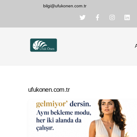
Skip
bilgi@ufukonen.com.tr
to
content
ufukonen.com.tr