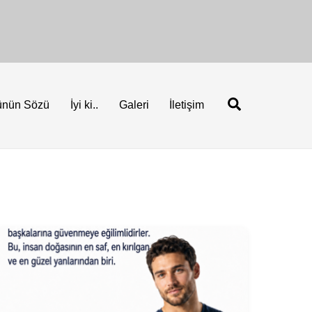
Ara
ünün Sözü
İyi ki..
Galeri
İletişim