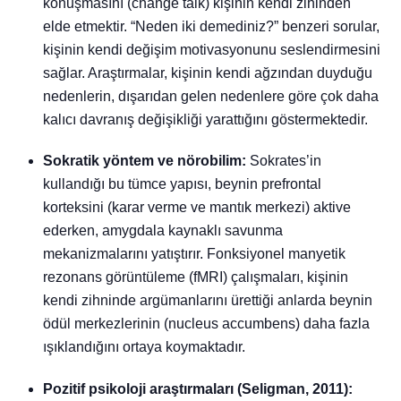
konuşmasını (change talk) kişinin kendi zihinden
elde etmektir. “Neden iki demediniz?” benzeri sorular,
kişinin kendi değişim motivasyonunu seslendirmesini
sağlar. Araştırmalar, kişinin kendi ağzından duyduğu
nedenlerin, dışarıdan gelen nedenlere göre çok daha
kalıcı davranış değişikliği yarattığını göstermektedir.
Sokratik yöntem ve nörobilim:
Sokrates’in
kullandığı bu tümce yapısı, beynin prefrontal
korteksini (karar verme ve mantık merkezi) aktive
ederken, amygdala kaynaklı savunma
mekanizmalarını yatıştırır. Fonksiyonel manyetik
rezonans görüntüleme (fMRI) çalışmaları, kişinin
kendi zihninde argümanlarını ürettiği anlarda beynin
ödül merkezlerinin (nucleus accumbens) daha fazla
ışıklandığını ortaya koymaktadır.
Pozitif psikoloji araştırmaları (Seligman, 2011):