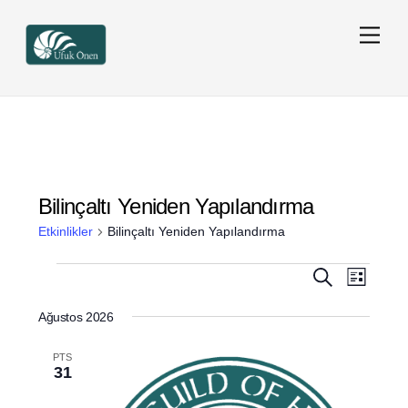
Skip
Men
to
content
Bilinçaltı Yeniden Yapılandırma
Etkinlikler
Bilinçaltı Yeniden Yapılandırma
Etkinlikler
Etkinlikler
Etkinlik
A
L
r
görünü
i
arama
a
s
Ağustos 2026
gezinm
ve
t
e
PTS
görünüml
31
gezinme