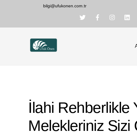
Skip
bilgi@ufukonen.com.tr
to
content
İlahi Rehberlikle
Melekleriniz Sizi 