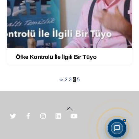
Öfke Kontrolü İle İlgili Bir Tüyo
«
‹
2
3
4
5
Back
To
Top