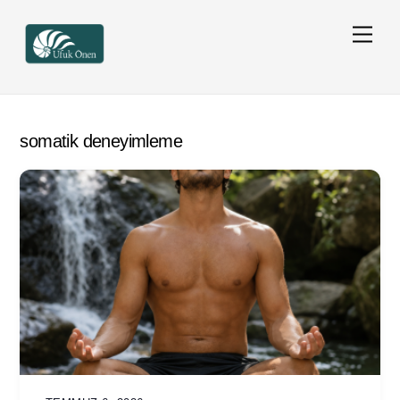
Skip
Men
to
content
somatik deneyimleme