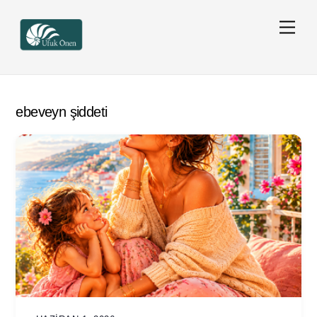
Skip
Men
to
content
ebeveyn şiddeti