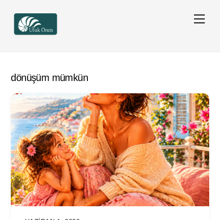
Skip
Men
to
content
dönüşüm mümkün