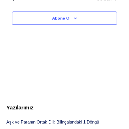
e
Etkinlikler
görünüml
gezinme
Abone Ol
Yazılarımız
Aşk ve Paranın Ortak Dili: Bilinçaltındaki 1 Döngü