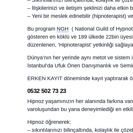
– Sıkıntılarınızı bilinçaltında, kolaylık ile çözeb
– İlişkilerinizi ve iletişim şeklinizi daha etkin b
– Yeni bir meslek edinebilir (hipnoterapist) v
Bu program
NGH
( National Guild of Hypnoti
gösteren en köklü ve 189 ülkede 22bin üyesi
düzenlenen, ‘Hipnoterapist’ yetkinliği sağlay
Dünya’nın her yerinde aynı metot ve sistem il
İstanbul’da Ufuk Önen Danışmanlık ve Semin
ERKEN KAYIT döneminde kayıt yaptırarak öde
0532 502 73 23
Hipnoz yaşamınızın her alanında farkına va
varoluşundan bu yana deneyimlediği en etkili
Hipnoz öğrenerek;
– sıkıntılarınızı bilinçaltında, kolaylık ile çözeb