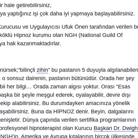
ir hale getirebilirsiniz,
eya yaptığınız işi çok daha iyi yapmaya başlayabilirsiniz.
urucusu ve Uygulayıcısı Ufuk Önen tarafından verilen b
e köklü Hipnoz kurumu olan NGH (National Guild Of
maya hak kazanmaktadırlar.
nürsek;“bilinçli
zihin
” bu pastanın 5 duyuyla algılanabilen
se , o sonsuz dairenin, pastanın bütünüdür. Orada her şey
bii her bilgi… Orada zaman algısı yoktur. Orası “Esas
u başka bir şeyle meşgul ederek, oyalayabilir, devre dışı
i çekip alabilirsiniz. Bu durumdayken amacınıza yönelik
ulaşabilirsiniz. Buna da HİPNOZ denir. Beyin, dalgalarını
i genişletir. Dünya çapında verilen sertifika programlarının
ri profesyonel hipnoterapist olan Kurucu
Başkan Dr. Dwigh
NGH’in, Amerika ve Avrupa kıtalarının birçok ülkesinde