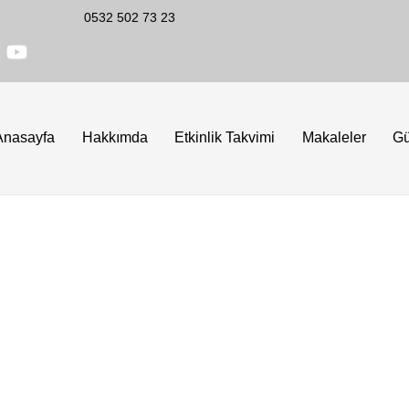
0532 502 73 23
Anasayfa
Hakkımda
Etkinlik Takvimi
Makaleler
G