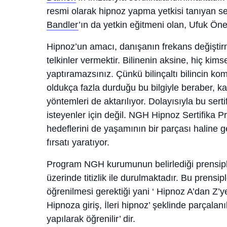
resmi olarak hipnoz yapma yetkisi tanıyan se
Bandler
’ın da yetkin eğitmeni olan, Ufuk Öne
Hipnoz’un amacı, danışanın frekans değiştirm
telkinler vermektir. Bilinenin aksine, hiç k
yaptıramazsınız. Çünkü bilinçaltı bilincin ko
oldukça fazla durduğu bu bilgiyle beraber, kat
yöntemleri de aktarılıyor. Dolayısıyla bu ser
isteyenler için değil. NGH Hipnoz Sertifika P
hedeflerini de yaşamının bir parçası haline g
fırsatı yaratıyor.
Program NGH kurumunun belirlediği prensiple
üzerinde titizlik ile durulmaktadır. Bu prensip
öğrenilmesi gerektiği yani ‘ Hipnoz A’dan Z’y
Hipnoza giriş, İleri hipnoz’ şeklinde parçala
yapılarak öğrenilir’ dir.