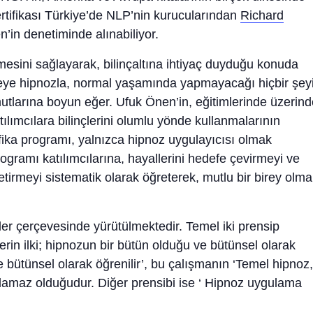
rtifikası Türkiye’de NLP’nin kurucularından
Richard
n’in denetiminde alınabiliyor.
esini sağlayarak, bilinçaltına ihtiyaç duyduğu konuda
imseye hipnozla, normal yaşamında yapmayacağı hiçbir şey
mutlarına boyun eğer. Ufuk Önen’in, eğitimlerinde üzerin
ılımcılara bilinçlerini olumlu yönde kullanmalarının
tifika programı, yalnızca hipnoz uygulayıcısı olmak
rogramı katılımcılarına, hayallerini hedefe çevirmeyi ve
etirmeyi sistematik olarak öğreterek, mutlu bir birey olma
r çerçevesinde yürütülmektedir. Temel iki prensip
lerin ilki; hipnozun bir bütün olduğu ve bütünsel olarak
e bütünsel olarak öğrenilir’, bu çalışmanın ‘Temel hipnoz,
nılamaz olduğudur. Diğer prensibi ise ‘ Hipnoz uygulama