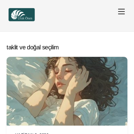
Skip
Men
to
content
taklit ve doğal seçilim