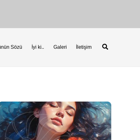
Ara
ünün Sözü
İyi ki..
Galeri
İletişim