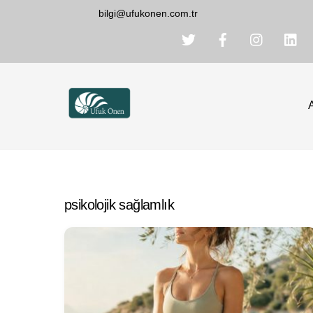
Skip
bilgi@ufukonen.com.tr
to
content
psikolojik sağlamlık