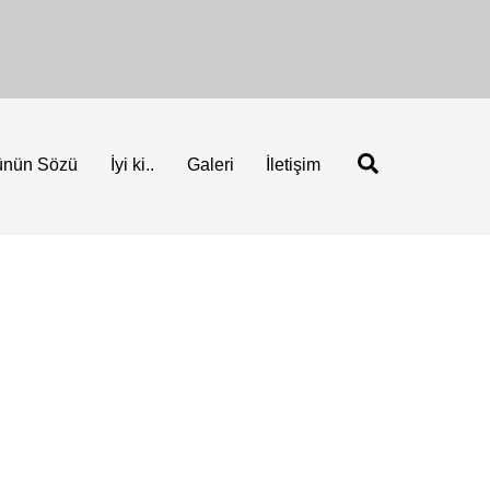
Ara
ünün Sözü
İyi ki..
Galeri
İletişim