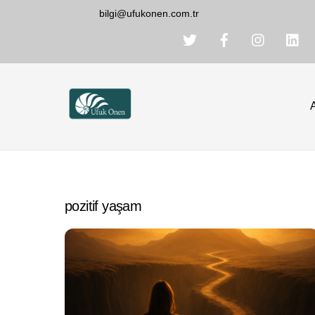
Skip
bilgi@ufukonen.com.tr
to
content
pozitif yaşam