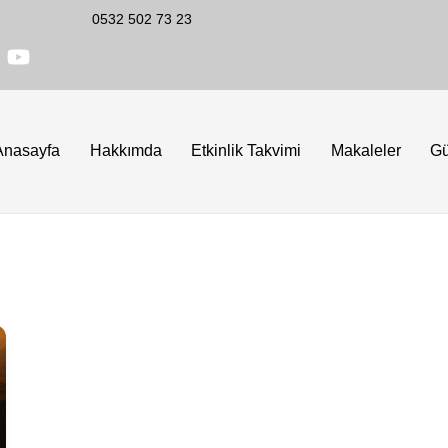
0532 502 73 23
Anasayfa
Hakkımda
Etkinlik Takvimi
Makaleler
G