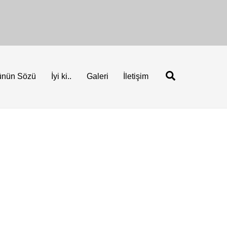
Ara
ünün Sözü
İyi ki..
Galeri
İletişim