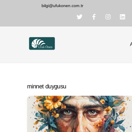
Skip
bilgi@ufukonen.com.tr
to
content
minnet duygusu