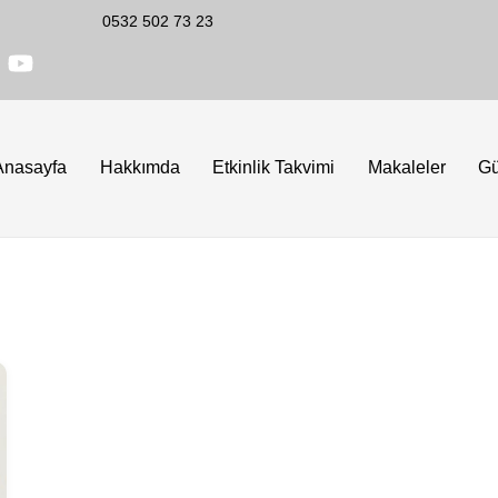
0532 502 73 23
Anasayfa
Hakkımda
Etkinlik Takvimi
Makaleler
G