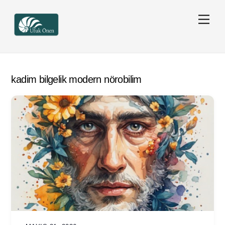
Skip
Men
to
content
kadim bilgelik modern nörobilim