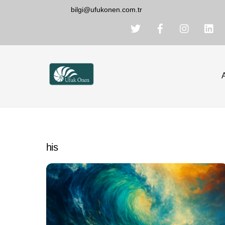
Skip
bilgi@ufukonen.com.tr
to
content
his