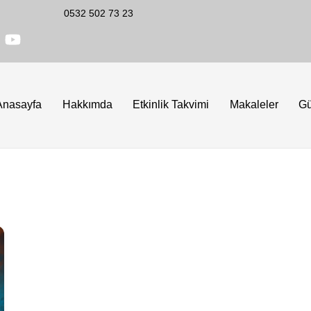
0532 502 73 23
Anasayfa
Hakkımda
Etkinlik Takvimi
Makaleler
G