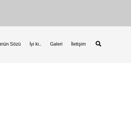
Ara
ünün Sözü
İyi ki..
Galeri
İletişim