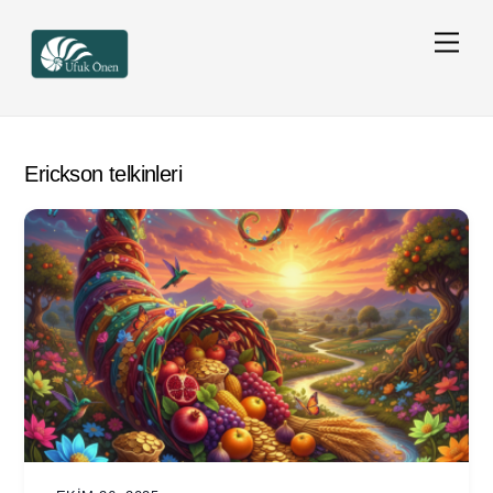
Skip
Men
to
content
Erickson telkinleri