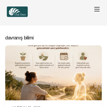
Skip
Men
to
content
davranış bilimi