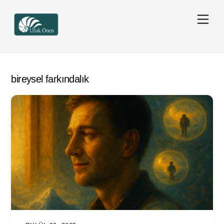
Skip
Men
to
content
bireysel farkındalık