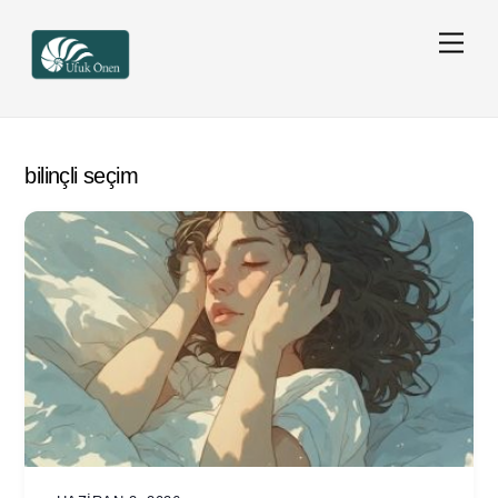
Skip
Men
to
content
bilinçli seçim