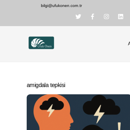
Skip
bilgi@ufukonen.com.tr
to
content
amigdala tepkisi