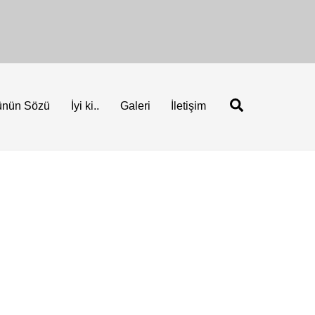
Ara
ünün Sözü
İyi ki..
Galeri
İletişim