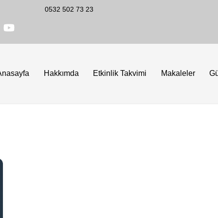
0532 502 73 23
Anasayfa
Hakkımda
Etkinlik Takvimi
Makaleler
G